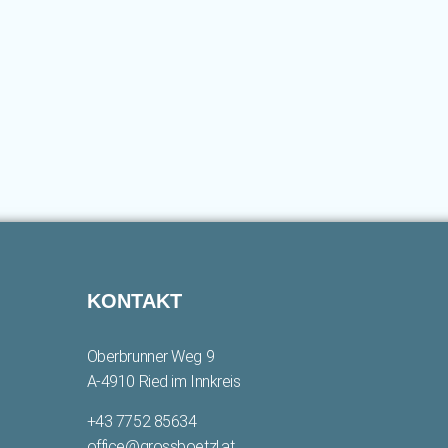
KONTAKT
Oberbrunner Weg 9
A-4910 Ried im Innkreis
+43 7752 85634
office@grossboetzl.at