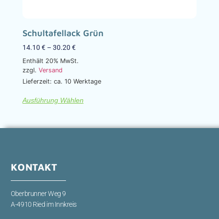
Schultafellack Grün
14.10
€
–
30.20
€
Enthält 20% MwSt.
zzgl.
Versand
Lieferzeit: ca. 10 Werktage
Ausführung Wählen
KONTAKT
Oberbrunner Weg 9
A-4910 Ried im Innkreis