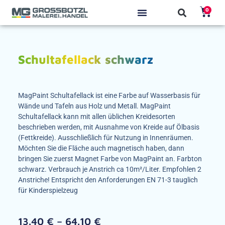
0
Alle Produkte
Produkt finden
Schultafellack schwarz
MagPaint Schultafellack ist eine Farbe auf Wasserbasis für
Wände und Tafeln aus Holz und Metall. MagPaint
Schultafellack kann mit allen üblichen Kreidesorten
beschrieben werden, mit Ausnahme von Kreide auf Ölbasis
(Fettkreide). Ausschließlich für Nutzung in Innenräumen.
Möchten Sie die Fläche auch magnetisch haben, dann
bringen Sie zuerst Magnet Farbe von MagPaint an. Farbton
schwarz. Verbrauch je Anstrich ca 10m²/Liter. Empfohlen 2
Anstriche! Entspricht den Anforderungen EN 71-3 tauglich
für Kinderspielzeug
13.40
€
–
64.10
€