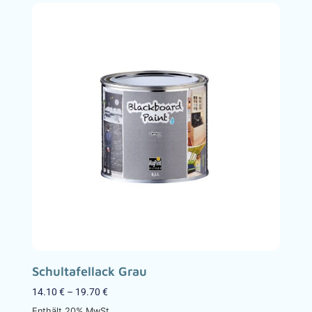
Schultafellack Grau
14.10
€
–
19.70
€
Enthält 20% MwSt.